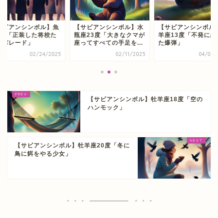
サビアンシンボル】魚
【サビアンシンボル】水
【サビアンシンボル
6度「正装した将校た
瓶座23度「大きなクマが
羊座13度「不発に終
のパレード」
座ってすべての手足を...
た爆弾」
02/24/2025
02/11/2025
04/02/
【サビアンシンボル】牡羊座18度「空の
ハンモック」
【サビアンシンボル】牡羊座20度「冬に
鳥に餌をやる少女」