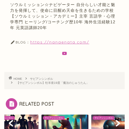
ソウルミッション☆ナビゲーター 自分らしい才能と魅
力を発揮して、使命に目醒め天命を生きるための学校
【ソウルミッション・アカデミー】主宰 言語学・心理
学専門 ヒーリング/コーチング歴10年 海外生活経験12
年 元英語講師20年
https://nanaenata.com/
BLOG：
HOME
サビアンシンボル
【サビアンシンボル】牡羊座19度「魔法のじゅうたん」
RELATED POST
アンシンボル
サビアンシンボル
サビアンシンボル