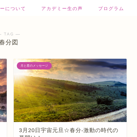
ーについて
アカデミー生の声
プログラム
― TAG ―
春分図
月と星のメッセージ
3月20日宇宙元旦☆春分-激動の時代の